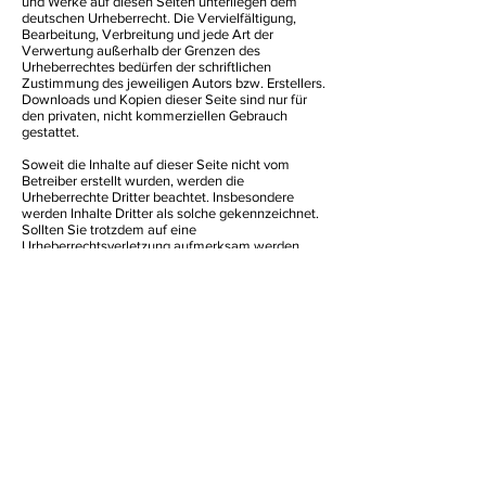
und Werke auf diesen Seiten unterliegen dem
deutschen Urheberrecht. Die Vervielfältigung,
Bearbeitung, Verbreitung und jede Art der
Verwertung außerhalb der Grenzen des
Urheberrechtes bedürfen der schriftlichen
Zustimmung des jeweiligen Autors bzw. Erstellers.
Downloads und Kopien dieser Seite sind nur für
den privaten, nicht kommerziellen Gebrauch
gestattet.
Soweit die Inhalte auf dieser Seite nicht vom
Betreiber erstellt wurden, werden die
Urheberrechte Dritter beachtet. Insbesondere
werden Inhalte Dritter als solche gekennzeichnet.
Sollten Sie trotzdem auf eine
Urheberrechtsverletzung aufmerksam werden,
bitten wir um einen entsprechenden Hinweis. Bei
Bekanntwerden von Rechtsverletzungen werden
wir derartige Inhalte umgehend entfernen.
Quelle:
https://www.e-recht24.de